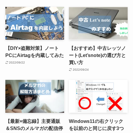
【DIY×盗難対策】ノート
【おすすめ】中古レッツノ
PCにAirtagを内蔵してみた
ート(Let’snote)の選び方と
買い方
2022/09/22
2022/09/24
【最新×備忘録】主要通販
Windows11の右クリック
＆SNSのメルマガの配信停
を以前のと同じに戻す3つ