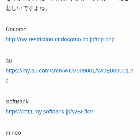
悲しいですよね。
Docomo
http://nw-restriction.nttdocomo.co.jp/top.php
au
https://my.au.com/cmn/WCV009001/WCE009001.h
c
SoftBank
https://ct11.my.softbank.jp/WBF/icv
mineo